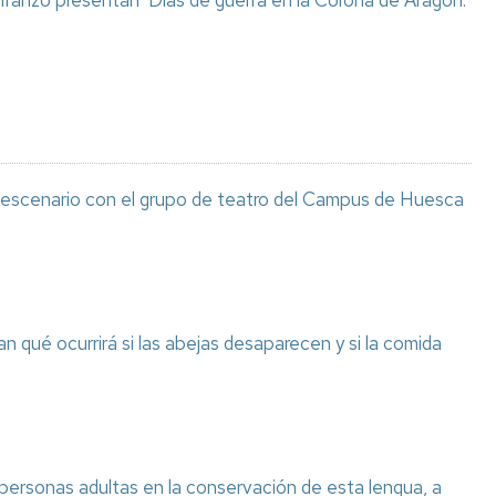
 Iranzo presentan ‘Días de guerra en la Corona de Aragón.
l escenario con el grupo de teatro del Campus de Huesca
n qué ocurrirá si las abejas desaparecen y si la comida
 personas adultas en la conservación de esta lengua, a