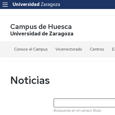
Campus de Huesca
Universidad de Zaragoza
Conoce el Campus
Vicerrectorado
Centros
E
Saludo
Vicerrectora
E
de
d
la
g
Estudios
Centro
Vicerrectora
en
de
Noticias
el
Lenguas
E
Órganos
Vicerrectorado
Modernas
d
de
p
Gobierno
Servicios
Cursos
Secretaría
de
del
F
Dónde
Español
Vicerrectorado
p
Calidad
Búsqueda en el campo título
estamos
como