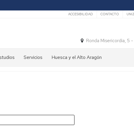
Secundario
ACCESIBILIDAD
CONTACTO
UNI
Ronda Misericordia, 5 
studios
Servicios
Huesca y el Alto Aragón
studios
El
e
tiempo
rado
Medios
studios
de
e
Transporte
ostgrado
Turismo
En
ormación
y
Huesca
ermanente
patrimonio
En