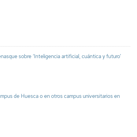
Espacios
el
naturales
Alto
Aragón
Cultura
Servicios
para
jóvenes
asque sobre ‘Inteligencia artificial, cuántica y futuro’
ampus de Huesca o en otros campus universitarios en