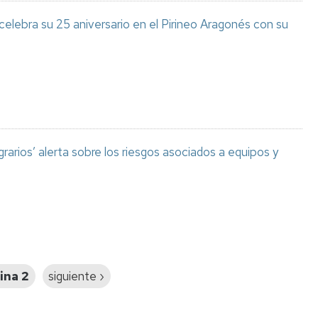
celebra su 25 aniversario en el Pirineo Aragonés con su
grarios’ alerta sobre los riesgos asociados a equipos y
ina 2
Siguiente
siguiente ›
página