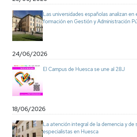
Servicio
de
Las universidades españolas analizan en 
Mantenimiento
formación en Gestión y Administración Pú
Conserjería
y
correo
interno
Unizar
24/06/2026
Otros
El Campus de Huesca se une al 28J
servicios
en
el
Campus
18/06/2026
La atención integral de la demencia y de
especialistas en Huesca