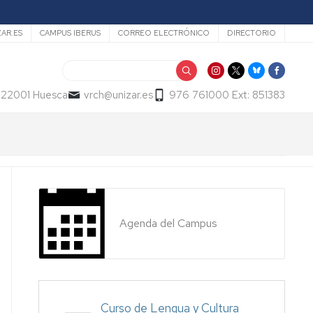
ZAR.ES
CAMPUS IBERUS
CORREO ELECTRÓNICO
DIRECTORIO
Buscar
- 22001 Huesca
vrch@unizar.es
976 761000 Ext: 851383
Agenda del Campus
Curso de Lengua y Cultura