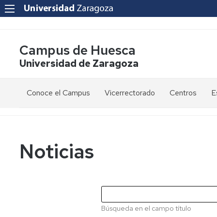
Campus de Huesca
Universidad de Zaragoza
Conoce el Campus
Vicerrectorado
Centros
E
Saludo
Vicerrectora
E
de
d
la
g
Estudios
Centro
Vicerrectora
en
de
Noticias
el
Lenguas
E
Órganos
Vicerrectorado
Modernas
d
de
p
Gobierno
Servicios
Cursos
Secretaría
de
del
F
Dónde
Español
Vicerrectorado
p
Calidad
Búsqueda en el campo título
estamos
como