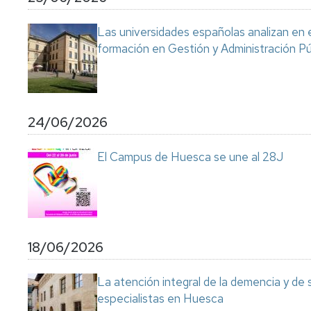
Servicio
de
Las universidades españolas analizan en 
Mantenimiento
formación en Gestión y Administración Pú
Conserjería
y
correo
interno
Unizar
24/06/2026
Otros
El Campus de Huesca se une al 28J
servicios
en
el
Campus
18/06/2026
La atención integral de la demencia y de
especialistas en Huesca