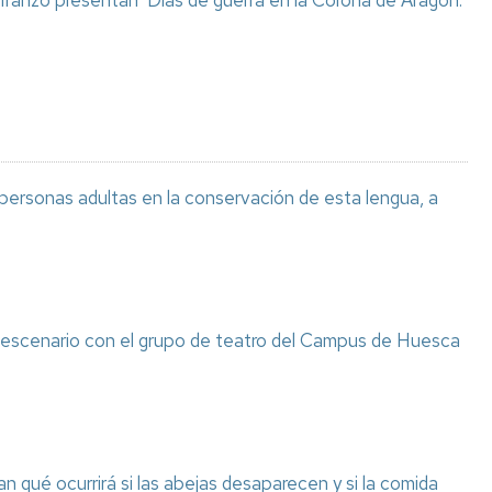
 Iranzo presentan ‘Días de guerra en la Corona de Aragón.
 personas adultas en la conservación de esta lengua, a
l escenario con el grupo de teatro del Campus de Huesca
n qué ocurrirá si las abejas desaparecen y si la comida