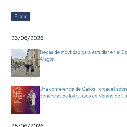
lengua
Servicio
Extranjera
Imágenes
de
Orientación
Universidad
y
Documentos
de
Empleo
de
la
referencia/Normativa
Experiencia
Internacionalización
26/06/2026
en
Get
el
to
Cultura,
Actividades
Becas de movilidad para estudiar en el C
Campus
know
Comunicación
Culturales
Aragón
de
us
e
Huesca
Imagen
Comunicación
e
Actividades
imagen
e
instalaciones
Una conferencia de Carlos Forcadell sobre l
deportivas
ponencias de los Cursos de Verano de Un
Informática
y
comunicaciones
25/06/2026