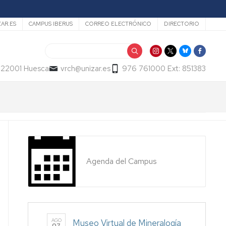
ZAR.ES
CAMPUS IBERUS
CORREO ELECTRÓNICO
DIRECTORIO
Buscar
- 22001 Huesca
vrch@unizar.es
976 761000 Ext: 851383
Agenda del Campus
AGO
Museo Virtual de Mineralogía
07