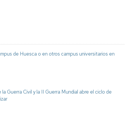
Espacios
el
naturales
Alto
Aragón
Cultura
Servicios
para
jóvenes
ampus de Huesca o en otros campus universitarios en
a Guerra Civil y la II Guerra Mundial abre el ciclo de
izar