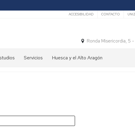
Secundario
ACCESIBILIDAD
CONTACTO
UNI
Ronda Misericordia, 5 
studios
Servicios
Huesca y el Alto Aragón
studios
El
e
tiempo
rado
Medios
studios
de
e
Transporte
ostgrado
Turismo
En
ormación
y
Huesca
ermanente
patrimonio
En