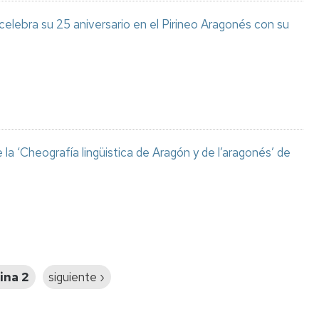
celebra su 25 aniversario en el Pirineo Aragonés con su
a ‘Cheografía lingüistica de Aragón y de l’aragonés’ de
ina 2
Siguiente
siguiente ›
página