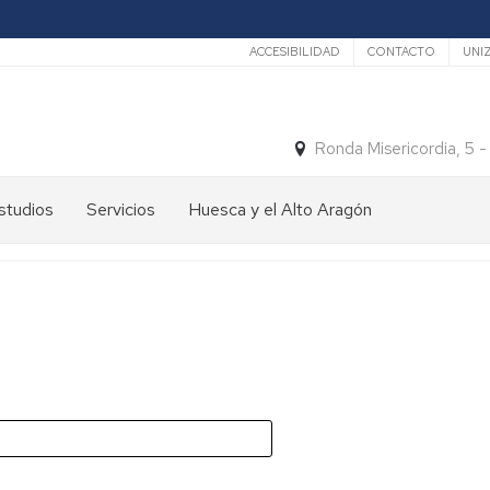
Secundario
ACCESIBILIDAD
CONTACTO
UNI
Ronda Misericordia, 5 
studios
Servicios
Huesca y el Alto Aragón
studios
El
e
tiempo
rado
Medios
studios
de
e
Transporte
ostgrado
Turismo
En
ormación
y
Huesca
ermanente
patrimonio
En