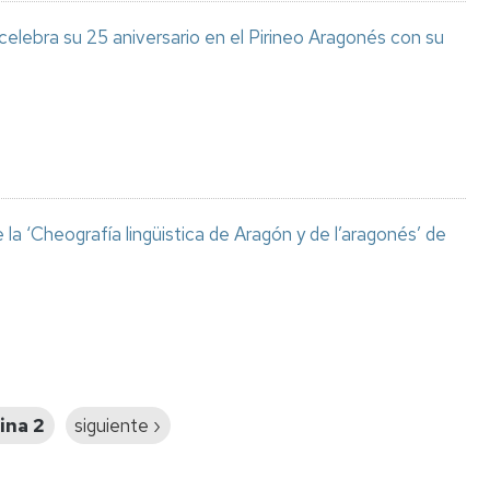
celebra su 25 aniversario en el Pirineo Aragonés con su
a ‘Cheografía lingüistica de Aragón y de l’aragonés’ de
ina 2
Siguiente
siguiente ›
página