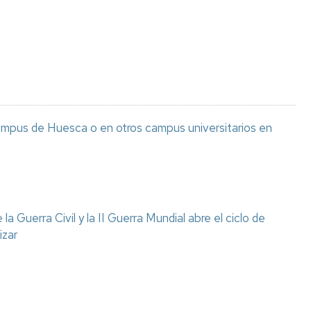
Espacios
el
naturales
Alto
Aragón
Cultura
Servicios
para
jóvenes
ampus de Huesca o en otros campus universitarios en
a Guerra Civil y la II Guerra Mundial abre el ciclo de
izar