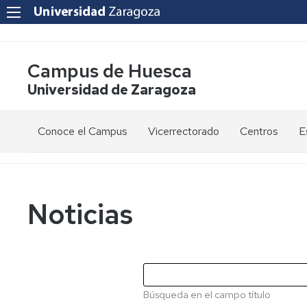
Campus de Huesca
Universidad de Zaragoza
Conoce el Campus
Vicerrectorado
Centros
E
Saludo
Vicerrectora
E
de
d
la
g
Estudios
Centro
Vicerrectora
en
de
Noticias
el
Lenguas
E
Órganos
Vicerrectorado
Modernas
d
de
p
Gobierno
Servicios
Cursos
Secretaría
de
del
F
Dónde
Español
Vicerrectorado
p
Calidad
Búsqueda en el campo título
estamos
como