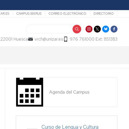
ZAR.ES
CAMPUS IBERUS
CORREO ELECTRÓNICO
DIRECTORIO
Buscar
- 22001 Huesca
vrch@unizar.es
976 761000 Ext: 851383
Agenda del Campus
Curso de Lengua y Cultura