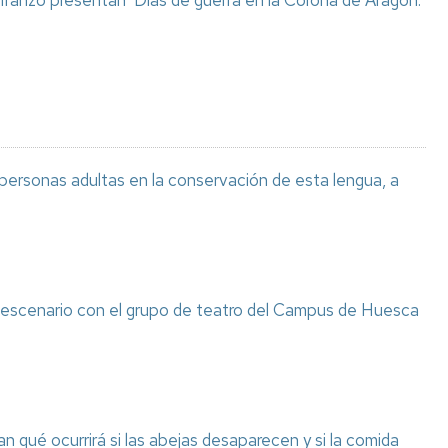
 Iranzo presentan ‘Días de guerra en la Corona de Aragón.
 personas adultas en la conservación de esta lengua, a
l escenario con el grupo de teatro del Campus de Huesca
n qué ocurrirá si las abejas desaparecen y si la comida