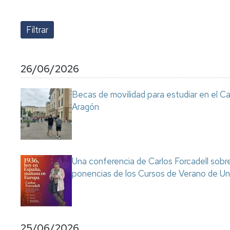
lengua
Servicio
Extranjera
Imágenes
de
Orientación
Universidad
y
Documentos
de
Empleo
de
la
referencia/Normativa
Experiencia
Internacionalización
26/06/2026
en
Get
el
to
Cultura,
Actividades
Becas de movilidad para estudiar en el C
Campus
know
Comunicación
Culturales
Aragón
de
us
e
Huesca
Imagen
Comunicación
e
Actividades
imagen
e
instalaciones
Una conferencia de Carlos Forcadell sobre l
deportivas
ponencias de los Cursos de Verano de Un
Informática
y
comunicaciones
25/06/2026