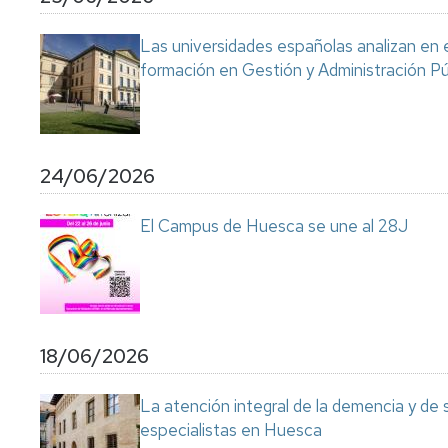
Servicio
de
Las universidades españolas analizan en 
Mantenimiento
formación en Gestión y Administración Pú
Conserjería
y
correo
interno
Unizar
24/06/2026
Otros
El Campus de Huesca se une al 28J
servicios
en
el
Campus
18/06/2026
La atención integral de la demencia y de
especialistas en Huesca