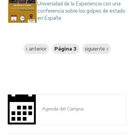
Universidad de la Experiencia con una
conferencia sobre los golpes de estado
en España
Paginación
Página
‹ anterior
Página 3
Siguiente
siguiente ›
anterior
página
Agenda del Campus