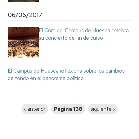
06/06/2017
El Coro del Campus de Huesca celebra
su concierto de fin de curso
El Campus de Huesca reflexiona sobre los cambios
de fondo en el panorama político
Paginación
Página
‹ anterior
Página 138
Siguiente
siguiente ›
anterior
página