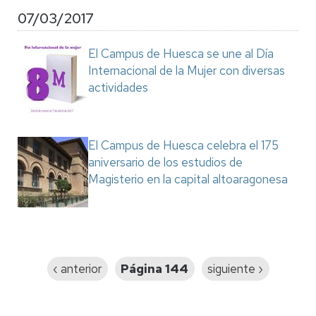
07/03/2017
El Campus de Huesca se une al Día
Internacional de la Mujer con diversas
actividades
El Campus de Huesca celebra el 175
aniversario de los estudios de
Magisterio en la capital altoaragonesa
Paginación
Página
‹ anterior
Página 144
Siguiente
siguiente ›
anterior
página