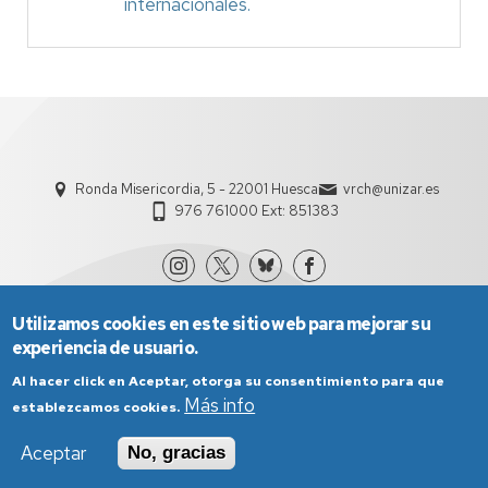
internacionales.
Ronda Misericordia, 5 - 22001 Huesca
vrch@unizar.es
976 761000 Ext: 851383
Utilizamos cookies en este sitio web para mejorar su
experiencia de usuario.
Al hacer click en Aceptar, otorga su consentimiento para que
Más info
establezcamos cookies.
Aviso Legal
Condiciones generales de uso
Aceptar
No, gracias
Política de Privacidad
Política de Cookies
Política de Accesibilidad