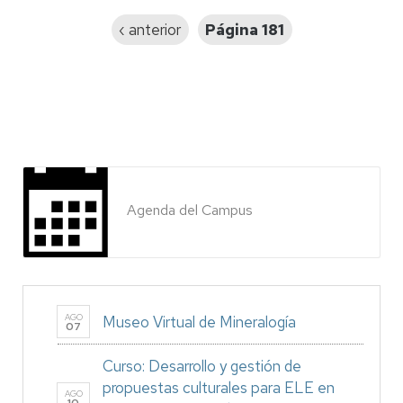
Página
‹ anterior
Página 181
anterior
Agenda del Campus
AGO
Museo Virtual de Mineralogía
07
Curso: Desarrollo y gestión de
propuestas culturales para ELE en
AGO