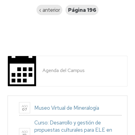
Página
‹ anterior
Página 196
anterior
Agenda del Campus
AGO
Museo Virtual de Mineralogía
07
Curso: Desarrollo y gestión de
propuestas culturales para ELE en
AGO