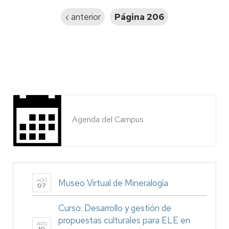
Página
‹ anterior
Página 206
anterior
Agenda del Campus
AGO
Museo Virtual de Mineralogía
07
Curso: Desarrollo y gestión de
propuestas culturales para ELE en
AGO