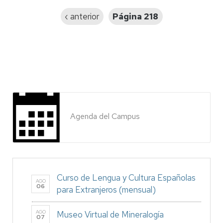
Página
‹ anterior
Página 218
anterior
Agenda del Campus
Curso de Lengua y Cultura Españolas
AGO
06
para Extranjeros (mensual)
AGO
Museo Virtual de Mineralogía
07