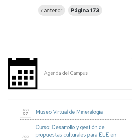
Página
‹ anterior
Página 173
anterior
Agenda del Campus
AGO
Museo Virtual de Mineralogía
07
Curso: Desarrollo y gestión de
propuestas culturales para ELE en
AGO