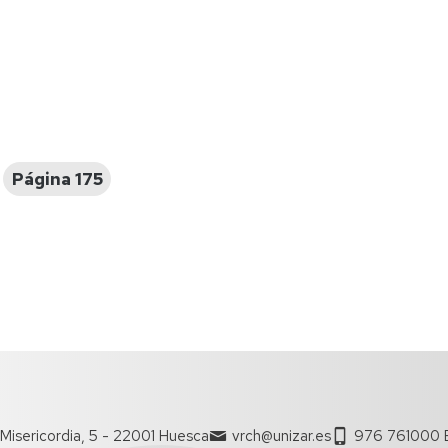
Espacios
el
naturales
Alto
Aragón
Cultura
Servicios
para
jóvenes
Página 175
Misericordia, 5 - 22001 Huesca
vrch@unizar.es
976 761000 E