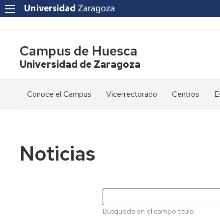
Campus de Huesca
Universidad de Zaragoza
Conoce el Campus
Vicerrectorado
Centros
E
Saludo
Vicerrectora
E
de
d
la
g
Estudios
Centro
Vicerrectora
en
de
Noticias
el
Lenguas
E
Órganos
Vicerrectorado
Modernas
d
de
p
Gobierno
Servicios
Cursos
Secretaría
de
del
F
Dónde
Español
Vicerrectorado
p
Calidad
Búsqueda en el campo título
estamos
como