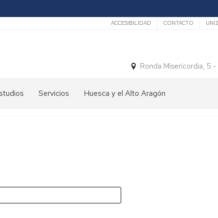
Secundario
ACCESIBILIDAD
CONTACTO
UNI
Ronda Misericordia, 5 
studios
Servicios
Huesca y el Alto Aragón
studios
El
e
tiempo
rado
Medios
studios
de
e
Transporte
ostgrado
Turismo
En
ormación
y
Huesca
ermanente
patrimonio
En