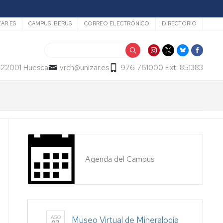
ZAR.ES
CAMPUS IBERUS
CORREO ELECTRÓNICO
DIRECTORIO
Buscar
- 22001 Huesca
vrch@unizar.es
976 761000 Ext: 851383
Agenda del Campus
AGO
Museo Virtual de Mineralogía
07