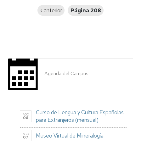
Página
‹ anterior
Página 208
anterior
Agenda del Campus
Curso de Lengua y Cultura Españolas
AGO
06
para Extranjeros (mensual)
AGO
Museo Virtual de Mineralogía
07