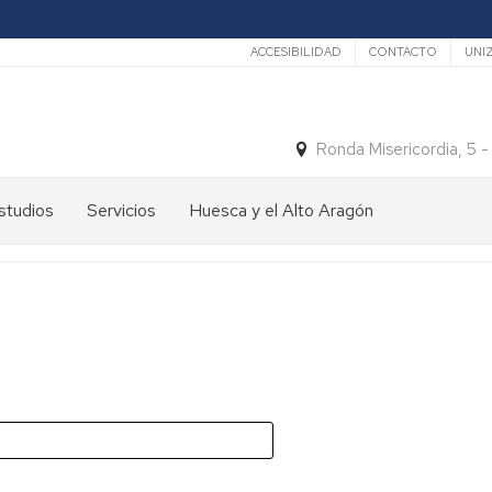
Secundario
ACCESIBILIDAD
CONTACTO
UNI
Ronda Misericordia, 5 
studios
Servicios
Huesca y el Alto Aragón
studios
El
e
tiempo
rado
Medios
studios
de
e
Transporte
ostgrado
Turismo
En
ormación
y
Huesca
ermanente
patrimonio
En