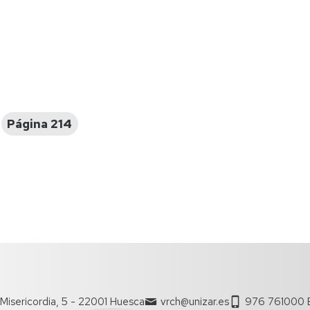
Espacios
el
naturales
Alto
Aragón
Cultura
Servicios
para
jóvenes
Página 214
Misericordia, 5 - 22001 Huesca
vrch@unizar.es
976 761000 E