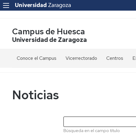
Campus de Huesca
Universidad de Zaragoza
Conoce el Campus
Vicerrectorado
Centros
E
Saludo
Vicerrectora
E
de
d
la
g
Estudios
Centro
Vicerrectora
en
de
Noticias
el
Lenguas
E
Órganos
Vicerrectorado
Modernas
d
de
p
Gobierno
Servicios
Cursos
Secretaría
de
del
F
Dónde
Español
Vicerrectorado
p
Calidad
Búsqueda en el campo título
estamos
como