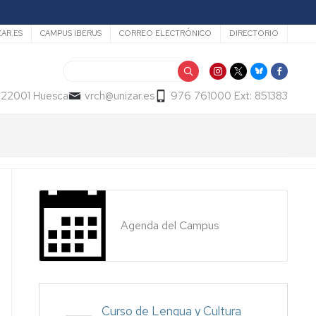
ZAR.ES
CAMPUS IBERUS
CORREO ELECTRÓNICO
DIRECTORIO
Buscar
- 22001 Huesca
vrch@unizar.es
976 761000 Ext: 851383
Agenda del Campus
Curso de Lengua y Cultura