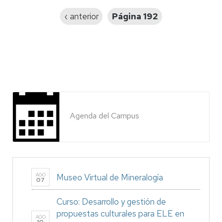
Página
‹ anterior
Página 192
anterior
Agenda del Campus
AGO
Museo Virtual de Mineralogía
07
Curso: Desarrollo y gestión de
propuestas culturales para ELE en
AGO