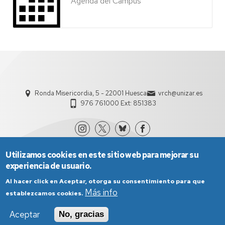
Agenda del Campus
Ronda Misericordia, 5 - 22001 Huesca
vrch@unizar.es
976 761000 Ext: 851383
Utilizamos cookies en este sitio web para mejorar su
experiencia de usuario.
Al hacer click en Aceptar, otorga su consentimiento para que
Más info
establezcamos cookies.
Aviso Legal
Condiciones generales de uso
Aceptar
No, gracias
Política de Privacidad
Política de Cookies