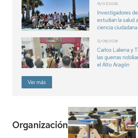
15/07/2026
Investigadores de
estudian la salud 
ciencia ciudadana
12/06/2026
Carlos Laliena y T
las guerras nobili
el Alto Aragón
Ver más
Organización