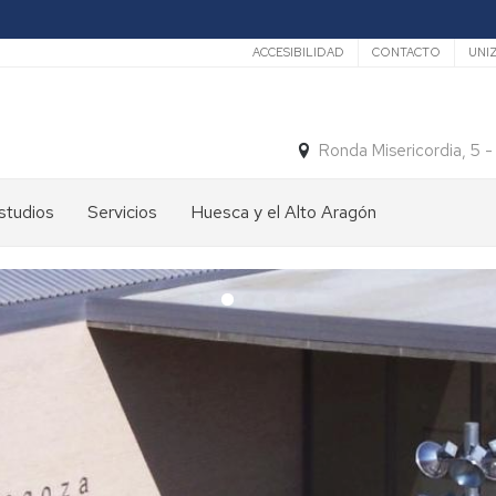
Secundario
ACCESIBILIDAD
CONTACTO
UNI
Ronda Misericordia, 5 
studios
Servicios
Huesca y el Alto Aragón
studios
El
e
tiempo
rado
Medios
studios
de
e
Transporte
ostgrado
Turismo
En
ormación
y
Huesca
ermanente
patrimonio
En