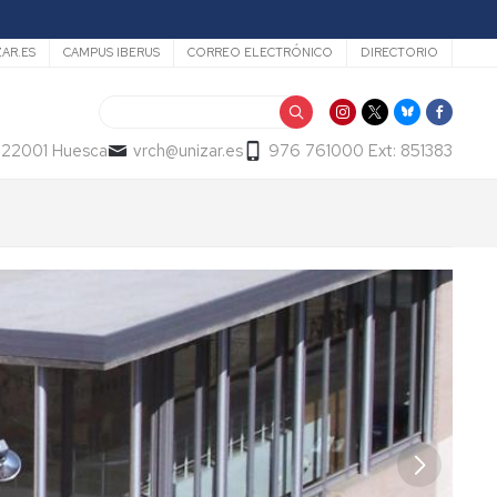
ZAR.ES
CAMPUS IBERUS
CORREO ELECTRÓNICO
DIRECTORIO
Buscar
- 22001 Huesca
vrch@unizar.es
976 761000 Ext: 851383