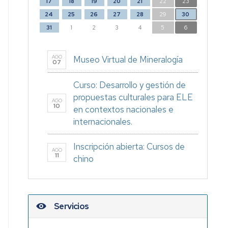
17
18
19
20
21
22
23
24
25
26
27
28
29
30
31
1
2
3
4
5
6
AGO
Museo Virtual de Mineralogía
07
Curso: Desarrollo y gestión de
propuestas culturales para ELE
AGO
10
en contextos nacionales e
internacionales.
Inscripción abierta: Cursos de
AGO
11
chino
Servicios