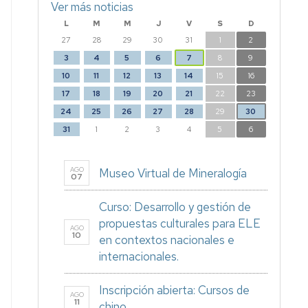
Ver más noticias
L
M
M
J
V
S
D
27
28
29
30
31
1
2
3
4
5
6
7
8
9
10
11
12
13
14
15
16
17
18
19
20
21
22
23
24
25
26
27
28
29
30
31
1
2
3
4
5
6
AGO
Museo Virtual de Mineralogía
07
Curso: Desarrollo y gestión de
propuestas culturales para ELE
AGO
10
en contextos nacionales e
internacionales.
Inscripción abierta: Cursos de
AGO
11
chino