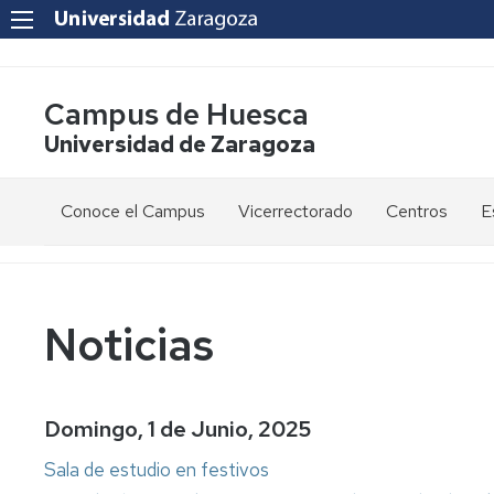
Campus de Huesca
Universidad de Zaragoza
Conoce el Campus
Vicerrectorado
Centros
E
Saludo
Vicerrectora
E
de
d
la
g
Estudios
Centro
Vicerrectora
en
de
Noticias
el
Lenguas
E
Órganos
Vicerrectorado
Modernas
d
de
p
Gobierno
Servicios
Cursos
Secretaría
Domingo, 1 de Junio, 2025
de
del
F
Dónde
Español
Vicerrectorado
p
Calidad
Sala de estudio en festivos
estamos
como