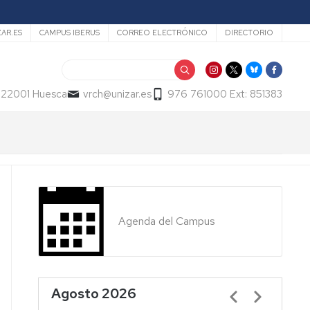
ZAR.ES
CAMPUS IBERUS
CORREO ELECTRÓNICO
DIRECTORIO
Buscar
- 22001 Huesca
vrch@unizar.es
976 761000 Ext: 851383
Agenda del Campus
Agosto 2026
Paginación