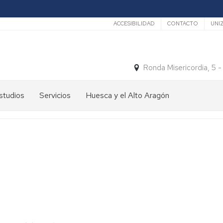
Secundario
ACCESIBILIDAD
CONTACTO
UNI
Ronda Misericordia, 5 
studios
Servicios
Huesca y el Alto Aragón
studios
El
e
tiempo
rado
Medios
studios
de
e
Transporte
ostgrado
Turismo
En
ormación
y
Huesca
ermanente
patrimonio
En