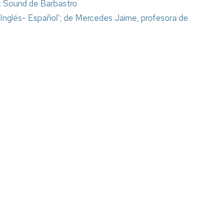
ik Sound de Barbastro
Espacios
el
naturales
Alto
s Inglés- Español’; de Mercedes Jaime, profesora de
Aragón
Cultura
Servicios
para
jóvenes