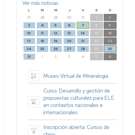
Ver más noticias
L
M
M
J
V
S
D
27
28
29
30
31
1
2
3
4
5
6
7
8
9
10
11
12
13
14
15
16
17
18
19
20
21
22
23
24
25
26
27
28
29
30
31
1
2
3
4
5
6
AGO
Museo Virtual de Mineralogía
07
Curso: Desarrollo y gestión de
propuestas culturales para ELE
AGO
10
en contextos nacionales e
internacionales.
Inscripción abierta: Cursos de
AGO
11
chino