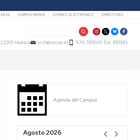
ZAR.ES
CAMPUS IBERUS
CORREO ELECTRÓNICO
DIRECTORIO
Buscar
- 22001 Huesca
vrch@unizar.es
976 761000 Ext: 851383
Agenda del Campus
Agosto 2026
Paginación