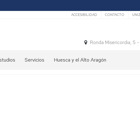
Secundario
ACCESIBILIDAD
CONTACTO
UNI
Ronda Misericordia, 5 
studios
Servicios
Huesca y el Alto Aragón
studios
El
e
tiempo
rado
Medios
studios
de
e
Transporte
ostgrado
Turismo
En
ormación
y
Huesca
ermanente
patrimonio
En