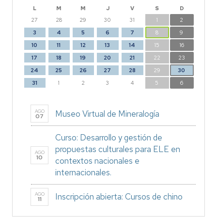
L
M
M
J
V
S
D
27
28
29
30
31
1
2
3
4
5
6
7
8
9
10
11
12
13
14
15
16
17
18
19
20
21
22
23
24
25
26
27
28
29
30
31
1
2
3
4
5
6
AGO
Museo Virtual de Mineralogía
07
Curso: Desarrollo y gestión de
propuestas culturales para ELE en
AGO
10
contextos nacionales e
internacionales.
AGO
Inscripción abierta: Cursos de chino
11