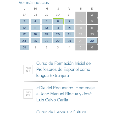
Ver más noticias
L
M
M
J
V
S
D
27
28
29
30
31
1
2
3
4
5
6
7
8
9
10
11
12
13
14
15
16
17
18
19
20
21
22
23
24
25
26
27
28
29
30
31
1
2
3
4
5
6
Curso de Formación Inicial de
AGO
Profesores de Español como
04
lengua Extranjera
«Día del Recuerdo»: Homenaje
AGO
a José Manuel Blecua y José
05
Luis Calvo Carilla
Curso de Lengua y Cultura