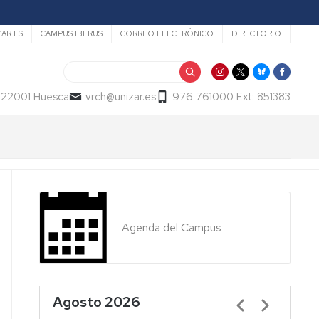
ZAR.ES
CAMPUS IBERUS
CORREO ELECTRÓNICO
DIRECTORIO
Buscar
- 22001 Huesca
vrch@unizar.es
976 761000 Ext: 851383
Agenda del Campus
Agosto 2026
Paginación