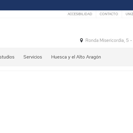
Secundario
ACCESIBILIDAD
CONTACTO
UNI
Ronda Misericordia, 5 
studios
Servicios
Huesca y el Alto Aragón
studios
El
e
tiempo
rado
Medios
studios
de
e
Transporte
ostgrado
Turismo
En
ormación
y
Huesca
ermanente
patrimonio
En