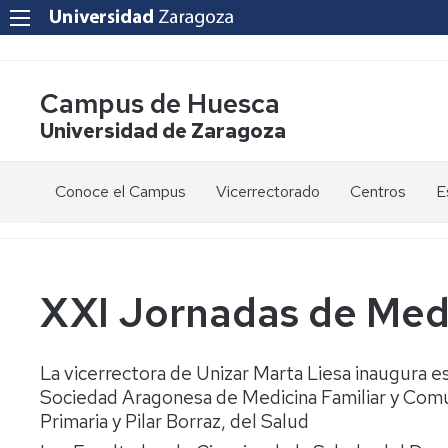
Campus de Huesca
Universidad de Zaragoza
Conoce el Campus
Vicerrectorado
Centros
E
Saludo
Vicerrectora
E
de
d
la
g
Estudios
Centro
Vicerrectora
en
de
XXI Jornadas de Medi
el
Lenguas
E
Órganos
Vicerrectorado
Modernas
d
de
p
La vicerrectora de Unizar Marta Liesa inaugura es
Gobierno
Servicios
Cursos
Secretaría
Sociedad Aragonesa de Medicina Familiar y Comun
de
del
F
Dónde
Español
Vicerrectorado
p
Calidad
Primaria y Pilar Borraz, del Salud
estamos
como