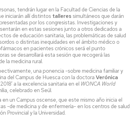
rsonas, tendrán lugar en la Facultad de Ciencias de la
 iniciarán allí distintos
talleres
simultáneos que darán
presentadas por los congresistas. Investigaciones y
esentarán en estas sesiones junto a otros dedicados a
spectos de educación sanitaria, las problemáticas de salud
 sordos o distintas inequidades en el ámbito médico o
cofármacos en pacientes crónicos será el punto
oras se desarrollará esta sesión que recogerá las
e la medicina rural.
pectivamente, una ponencia -sobre medicina familiar y
cina del Campus de Huesca con la doctora
Verónica
2018' a la excelencia sanitaria en el
WONCA World
ilia, celebrado en Seúl.
ia en un Campus oscense, que este mismo año inicia el
as -de medicina y de enfermería- en los centros de salud
ón Provincial y la Universidad.