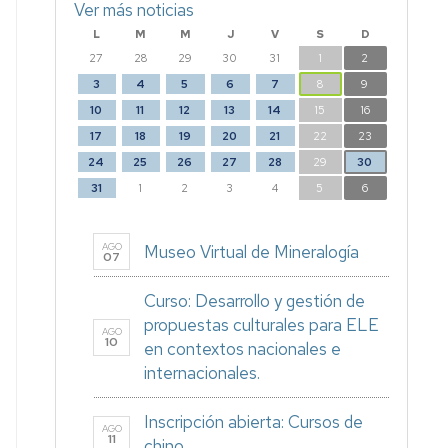
Ver más noticias
L
M
M
J
V
S
D
27
28
29
30
31
1
2
3
4
5
6
7
8
9
10
11
12
13
14
15
16
17
18
19
20
21
22
23
24
25
26
27
28
29
30
31
1
2
3
4
5
6
AGO
Museo Virtual de Mineralogía
07
Curso: Desarrollo y gestión de
propuestas culturales para ELE
AGO
10
en contextos nacionales e
internacionales.
Inscripción abierta: Cursos de
AGO
11
chino