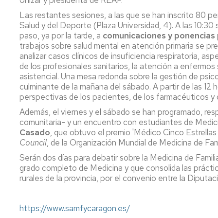
Unizar y presidenta de REAP.
Servicio
de
Las restantes sesiones, a las que se han inscrito 80 pe
Mantenimiento
Salud y del Deporte (Plaza Universidad, 4). A las 10:30 se
paso, ya por la tarde, a
comunicaciones y ponencias
Conserjería
trabajos sobre salud mental en atención primaria se pr
y
analizar casos clínicos de insuficiencia respiratoria, a
correo
de los profesionales sanitarios, la atención a enfermos
interno
asistencial. Una mesa redonda sobre la gestión de psi
Unizar
culminante de la mañana del sábado. A partir de las 12 h
perspectivas de los pacientes, de los farmacéuticos y d
Otros
servicios
Además, el viernes y el sábado se han programado, res
en
comunitaria- y un encuentro con estudiantes de Medi
el
Casado
, que obtuvo el premio 'Médico Cinco Estrellas 
Campus
Council
, de la Organización Mundial de Medicina de Fam
Serán dos días para debatir sobre la Medicina de Famil
grado completo de Medicina y que consolida las práctic
rurales de la provincia, por el convenio entre la Diputaci
https://www.samfycaragon.es/