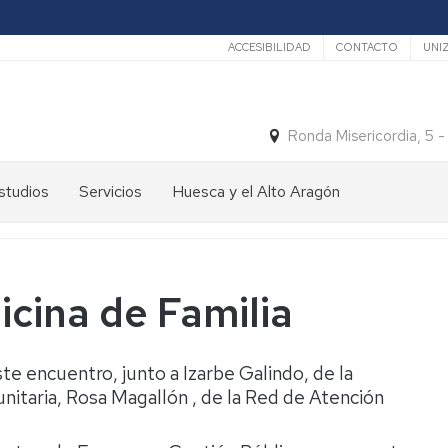
Secundario
ACCESIBILIDAD
CONTACTO
UNI
Ronda Misericordia, 5 
studios
Servicios
Huesca y el Alto Aragón
studios
El
e
tiempo
rado
Medios
cina de Familia
studios
de
e
Transporte
ostgrado
te encuentro, junto a Izarbe Galindo, de la
Turismo
En
itaria, Rosa Magallón , de la Red de Atención
ormación
y
Huesca
ermanente
patrimonio
En