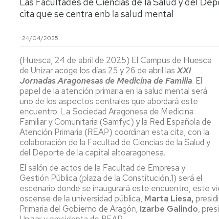
Las Facultades de Ciencias de la Salud y del De
lengua
Servicio
cita que se centra enb la salud mental
Extranjera
Imágenes
de
Orientación
Universidad
y
Documentos
24/04/2025
de
Empleo
de
la
referencia/Normativa
(Huesca, 24 de abril de 2025) El Campus de Huesca
Experiencia
Internacionalización
de Unizar acoge los días 25 y 26 de abril las
XXI
en
Get
Jornadas Aragonesas de Medicina de Familia
. El
el
to
Cultura,
Actividades
papel de la atención primaria en la salud mental será
Campus
know
Comunicación
Culturales
uno de los aspectos centrales que abordará este
de
us
e
encuentro. La Sociedad Aragonesa de Medicina
Huesca
Imagen
Comunicación
Familiar y Comunitaria (Samfyc) y la Red Española de
e
Atención Primaria (REAP) coordinan esta cita, con la
Actividades
imagen
colaboración de la Facultad de Ciencias de la Salud y
e
del Deporte de la capital altoaragonesa.
instalaciones
deportivas
El salón de actos de la Facultad de Empresa y
Gestión Pública (plaza de la Constitución,1) será el
Informática
escenario donde se inaugurará este encuentro, este vie
y
oscense de la universidad pública,
Marta Liesa,
presidi
comunicaciones
Primaria del Gobierno de Aragón,
Izarbe Galindo
, pre