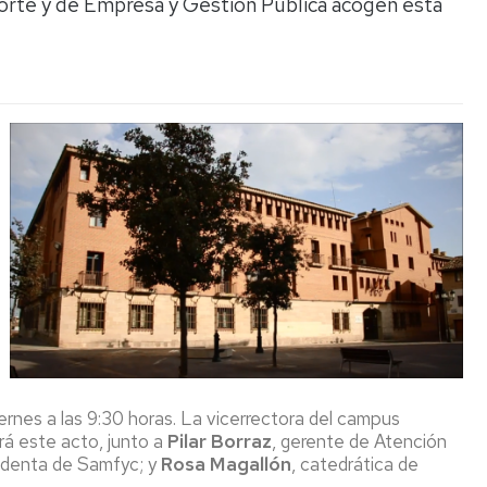
porte y de Empresa y Gestión Pública acogen esta
Espacios
el
naturales
Alto
Aragón
Cultura
Servicios
para
jóvenes
rnes a las 9:30 horas. La vicerrectora del campus
rá este acto, junto a
Pilar Borraz
, gerente de Atención
sidenta de Samfyc; y
Rosa Magallón
, catedrática de