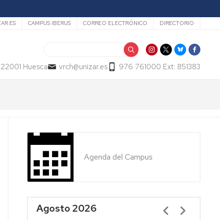
ZAR.ES
CAMPUS IBERUS
CORREO ELECTRÓNICO
DIRECTORIO
Buscar
- 22001 Huesca
vrch@unizar.es
976 761000 Ext: 851383
Agenda del Campus
Agosto 2026
Paginación