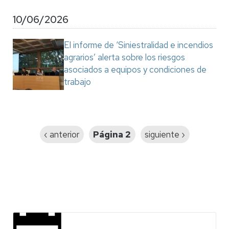
10/06/2026
El informe de ‘Siniestralidad e incendios
agrarios’ alerta sobre los riesgos
asociados a equipos y condiciones de
trabajo
Paginación
Página
‹ anterior
Página 2
Siguiente
siguiente ›
anterior
página