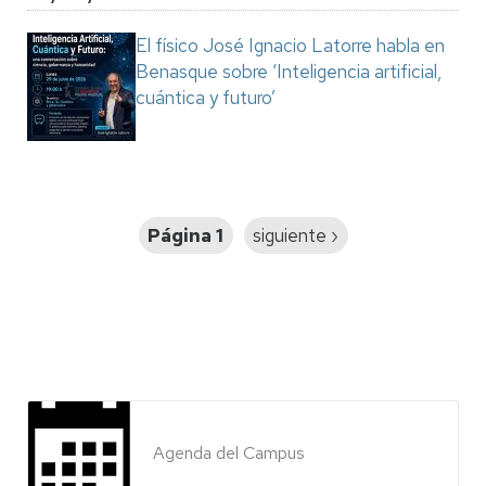
El físico José Ignacio Latorre habla en
Benasque sobre ‘Inteligencia artificial,
cuántica y futuro’
Paginación
Página 1
Siguiente
siguiente ›
página
Agenda del Campus