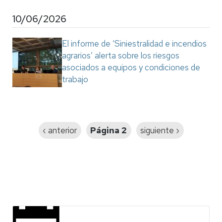
10/06/2026
El informe de ‘Siniestralidad e incendios
agrarios’ alerta sobre los riesgos
asociados a equipos y condiciones de
trabajo
Paginación
Página
‹ anterior
Página 2
Siguiente
siguiente ›
anterior
página