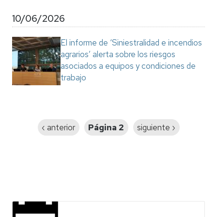
10/06/2026
El informe de ‘Siniestralidad e incendios
agrarios’ alerta sobre los riesgos
asociados a equipos y condiciones de
trabajo
Paginación
Página
‹ anterior
Página 2
Siguiente
siguiente ›
anterior
página