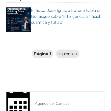
El físico José Ignacio Latorre habla en
Benasque sobre ‘Inteligencia artificial,
cuántica y futuro’
Paginación
Página 1
Siguiente
siguiente ›
página
Agenda del Campus