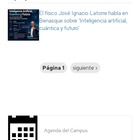
El físico José Ignacio Latorre habla en
Benasque sobre ‘Inteligencia artificial,
cuántica y futuro’
Paginación
Página 1
Siguiente
siguiente ›
página
Agenda del Campus