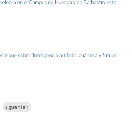
 celebra en el Campus de Huesca y en Barbastro esta
asque sobre ‘Inteligencia artificial, cuántica y futuro’
Siguiente
siguiente ›
página