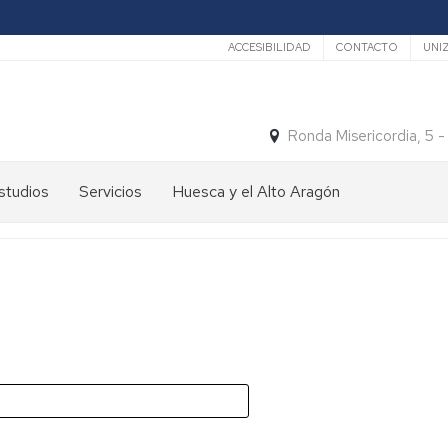
Secundario
ACCESIBILIDAD
CONTACTO
UNI
Ronda Misericordia, 5 
studios
Servicios
Huesca y el Alto Aragón
studios
El
e
tiempo
rado
Medios
studios
de
e
Transporte
ostgrado
Turismo
En
ormación
y
Huesca
ermanente
patrimonio
En