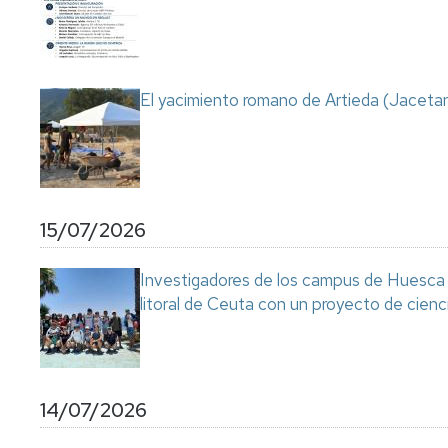
Servicio
de
Mantenimiento
Conserjería
El yacimiento romano de Artieda (Jacetan
y
correo
interno
Unizar
Otros
15/07/2026
servicios
en
el
Investigadores de los campus de Huesca y
Campus
litoral de Ceuta con un proyecto de cienc
14/07/2026