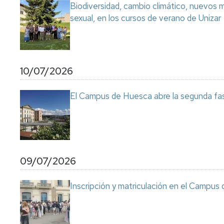
Biodiversidad, cambio climático, nuevos ma
sexual, en los cursos de verano de Unizar
10/07/2026
El Campus de Huesca abre la segunda fas
09/07/2026
Inscripción y matriculación en el Campu