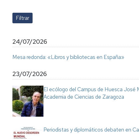
lengua
Servicio
Extranjera
Imágenes
de
Orientación
Universidad
y
Documentos
de
Empleo
de
la
referencia/Normativa
Experiencia
Internacionalización
24/07/2026
en
Get
el
to
Cultura,
Actividades
Mesa redonda: «Libros y bibliotecas en España»
Campus
know
Comunicación
Culturales
de
us
e
Huesca
Imagen
Comunicación
23/07/2026
e
Actividades
imagen
El ecólogo del Campus de Huesca José M
e
Academia de Ciencias de Zaragoza
instalaciones
deportivas
Informática
y
comunicaciones
Periodistas y diplomáticos debaten en Ca