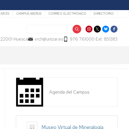
ZAR.ES
CAMPUS IBERUS
CORREO ELECTRÓNICO
DIRECTORIO
Buscar
- 22001 Huesca
vrch@unizar.es
976 761000 Ext: 851383
Agenda del Campus
AGO
Museo Virtual de Mineralogía
07