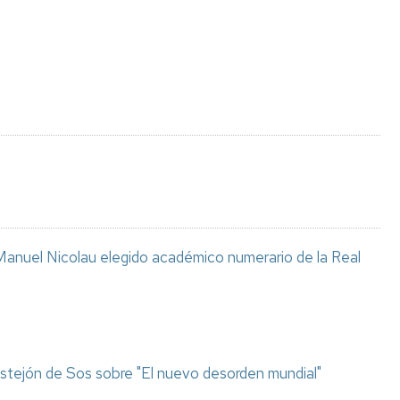
Espacios
el
naturales
Alto
Aragón
Cultura
Servicios
para
jóvenes
anuel Nicolau elegido académico numerario de la Real
stejón de Sos sobre "El nuevo desorden mundial"