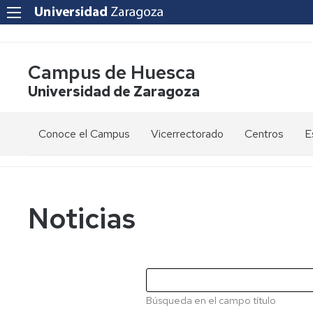
Campus de Huesca
Universidad de Zaragoza
Conoce el Campus
Vicerrectorado
Centros
E
Saludo
Vicerrectora
E
de
d
la
g
Estudios
Centro
Vicerrectora
en
de
Noticias
el
Lenguas
E
Órganos
Vicerrectorado
Modernas
d
de
p
Gobierno
Servicios
Cursos
Secretaría
de
del
F
Dónde
Español
Vicerrectorado
p
Calidad
Búsqueda en el campo título
estamos
como