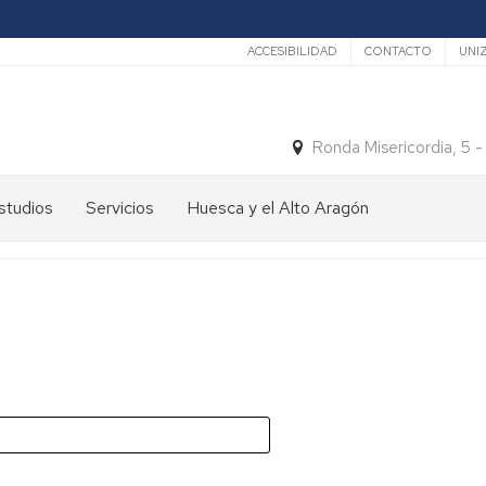
Secundario
ACCESIBILIDAD
CONTACTO
UNI
Ronda Misericordia, 5 
studios
Servicios
Huesca y el Alto Aragón
studios
El
e
tiempo
rado
Medios
studios
de
e
Transporte
ostgrado
Turismo
En
ormación
y
Huesca
ermanente
patrimonio
En