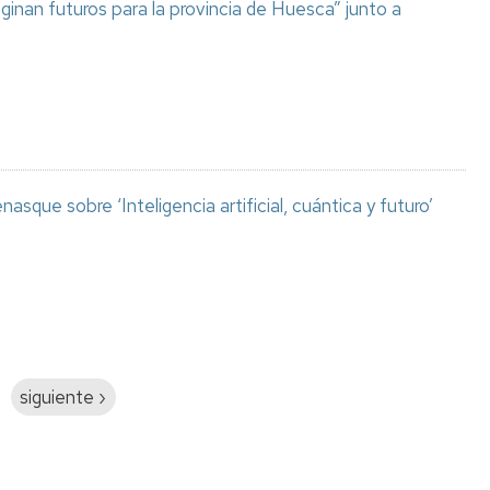
aginan futuros para la provincia de Huesca” junto a
asque sobre ‘Inteligencia artificial, cuántica y futuro’
Siguiente
siguiente ›
página