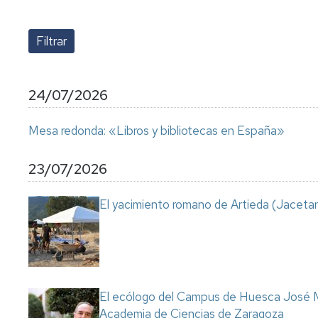
lengua
Servicio
Extranjera
Imágenes
de
Orientación
Universidad
y
Documentos
de
Empleo
de
la
referencia/Normativa
Experiencia
Internacionalización
24/07/2026
en
Get
el
to
Cultura,
Actividades
Mesa redonda: «Libros y bibliotecas en España»
Campus
know
Comunicación
Culturales
de
us
e
Huesca
Imagen
Comunicación
23/07/2026
e
Actividades
imagen
El yacimiento romano de Artieda (Jacetan
e
instalaciones
deportivas
Informática
y
comunicaciones
El ecólogo del Campus de Huesca José M
Academia de Ciencias de Zaragoza