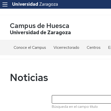
Campus de Huesca
Universidad de Zaragoza
Conoce el Campus
Vicerrectorado
Centros
E
Saludo
Vicerrectora
E
de
d
la
g
Estudios
Centro
Vicerrectora
en
de
Noticias
el
Lenguas
E
Órganos
Vicerrectorado
Modernas
d
de
p
Gobierno
Servicios
Cursos
Secretaría
de
del
F
Dónde
Español
Vicerrectorado
p
Calidad
Búsqueda en el campo título
estamos
como