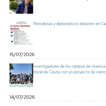
Servicio
de
Mantenimiento
Conserjería
Periodistas y diplomáticos debaten en Ca
y
correo
interno
Unizar
Otros
15/07/2026
servicios
en
el
Investigadores de los campus de Huesca y
Campus
litoral de Ceuta con un proyecto de cienc
14/07/2026