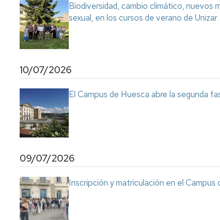
Biodiversidad, cambio climático, nuevos ma
sexual, en los cursos de verano de Unizar
10/07/2026
El Campus de Huesca abre la segunda fas
09/07/2026
Inscripción y matriculación en el Campu