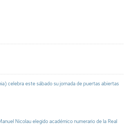
Espacios
el
naturales
Alto
Aragón
Cultura
Servicios
para
jóvenes
ia) celebra este sábado su jornada de puertas abiertas
anuel Nicolau elegido académico numerario de la Real