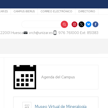
ZAR.ES
CAMPUS IBERUS
CORREO ELECTRÓNICO
DIRECTORIO
Buscar
- 22001 Huesca
vrch@unizar.es
976 761000 Ext: 851383
Agenda del Campus
AGO
Museo Virtual de Mineralogía
07