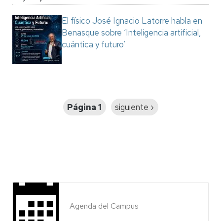
El físico José Ignacio Latorre habla en
Benasque sobre ‘Inteligencia artificial,
cuántica y futuro’
Paginación
Página 1
Siguiente
siguiente ›
página
Agenda del Campus