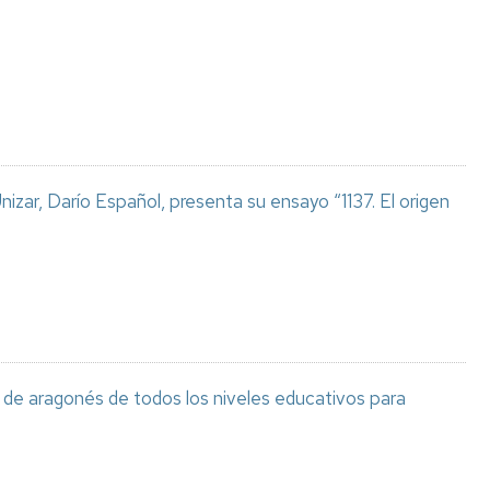
Espacios
el
naturales
Alto
Aragón
Cultura
Servicios
para
jóvenes
izar, Darío Español, presenta su ensayo “1137. El origen
de aragonés de todos los niveles educativos para