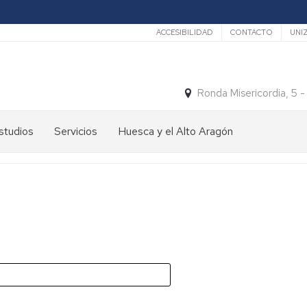
Secundario
ACCESIBILIDAD
CONTACTO
UNI
Ronda Misericordia, 5 
studios
Servicios
Huesca y el Alto Aragón
studios
El
e
tiempo
rado
Medios
studios
de
e
Transporte
ostgrado
Turismo
En
ormación
y
Huesca
ermanente
patrimonio
En