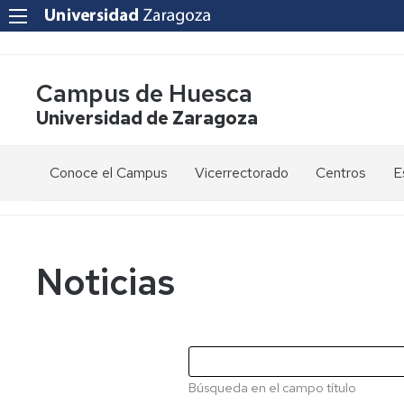
Campus de Huesca
Universidad de Zaragoza
Conoce el Campus
Vicerrectorado
Centros
E
Saludo
Vicerrectora
E
de
d
la
g
Estudios
Centro
Vicerrectora
en
de
Noticias
el
Lenguas
E
Órganos
Vicerrectorado
Modernas
d
de
p
Gobierno
Servicios
Cursos
Secretaría
de
del
F
Dónde
Español
Vicerrectorado
p
Calidad
Búsqueda en el campo título
estamos
como