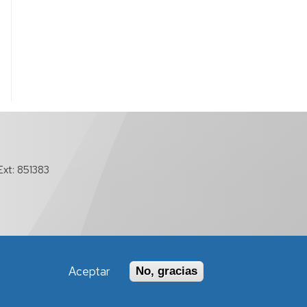
xt: 851383
Aceptar
No, gracias