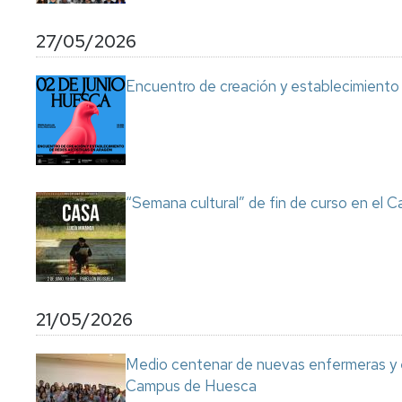
Servicio
de
27/05/2026
Mantenimiento
Conserjería
Encuentro de creación y establecimiento 
y
correo
interno
Unizar
Otros
“Semana cultural” de fin de curso en el
servicios
en
el
Campus
21/05/2026
Medio centenar de nuevas enfermeras y e
Campus de Huesca