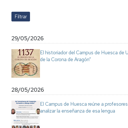
lengua
Servicio
Extranjera
Imágenes
de
Orientación
Universidad
y
Documentos
de
Empleo
de
la
referencia/Normativa
Experiencia
Internacionalización
29/05/2026
en
Get
el
to
Cultura,
Actividades
El historiador del Campus de Huesca de Un
Campus
know
Comunicación
Culturales
de la Corona de Aragón”
de
us
e
Huesca
Imagen
Comunicación
e
Actividades
imagen
e
28/05/2026
instalaciones
deportivas
El Campus de Huesca reúne a profesores 
Informática
analizar la enseñanza de esa lengua
y
comunicaciones