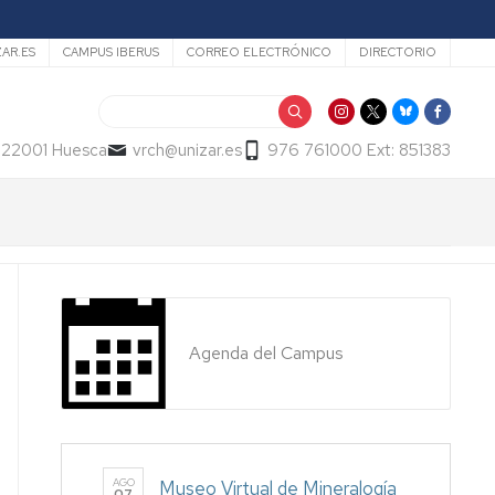
ZAR.ES
CAMPUS IBERUS
CORREO ELECTRÓNICO
DIRECTORIO
Buscar
- 22001 Huesca
vrch@unizar.es
976 761000 Ext: 851383
Agenda del Campus
AGO
Museo Virtual de Mineralogía
07