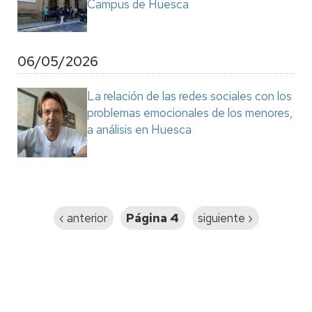
Campus de Huesca
06/05/2026
La relación de las redes sociales con los
problemas emocionales de los menores,
a análisis en Huesca
Paginación
Página
‹ anterior
Página 4
Siguiente
siguiente ›
anterior
página