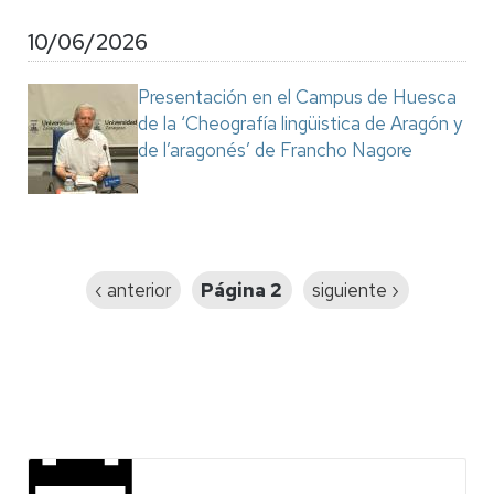
10/06/2026
Presentación en el Campus de Huesca
de la ‘Cheografía lingüistica de Aragón y
de l’aragonés’ de Francho Nagore
Paginación
Página
‹ anterior
Página 2
Siguiente
siguiente ›
anterior
página