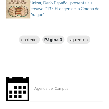
Unizar, Darío Español, presenta su
ensayo “1137. El origen de la Corona de
Aragón”
Paginación
Página
‹ anterior
Página 3
Siguiente
siguiente ›
anterior
página
Agenda del Campus