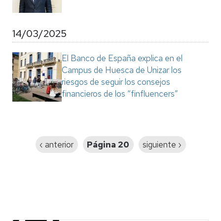
14/03/2025
El Banco de España explica en el
Campus de Huesca de Unizar los
riesgos de seguir los consejos
financieros de los “finfluencers”
Paginación
Página
‹ anterior
Página 20
Siguiente
siguiente ›
anterior
página