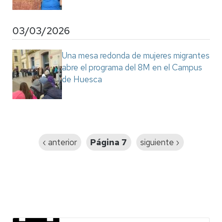
03/03/2026
Una mesa redonda de mujeres migrantes
abre el programa del 8M en el Campus
de Huesca
Paginación
Página
‹ anterior
Página 7
Siguiente
siguiente ›
anterior
página