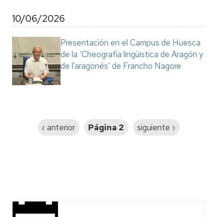
10/06/2026
Presentación en el Campus de Huesca
de la ‘Cheografía lingüistica de Aragón y
de l’aragonés’ de Francho Nagore
Paginación
Página
‹ anterior
Página 2
Siguiente
siguiente ›
anterior
página