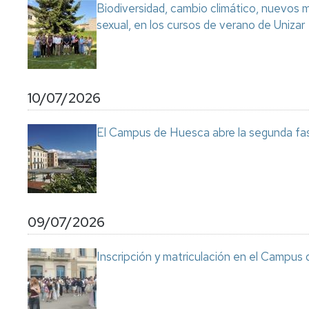
Biodiversidad, cambio climático, nuevos ma
sexual, en los cursos de verano de Unizar
10/07/2026
El Campus de Huesca abre la segunda fas
09/07/2026
Inscripción y matriculación en el Campu