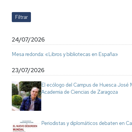
lengua
Servicio
Extranjera
Imágenes
de
Orientación
Universidad
y
Documentos
de
Empleo
de
la
referencia/Normativa
Experiencia
Internacionalización
24/07/2026
en
Get
el
to
Cultura,
Actividades
Mesa redonda: «Libros y bibliotecas en España»
Campus
know
Comunicación
Culturales
de
us
e
Huesca
Imagen
Comunicación
23/07/2026
e
Actividades
imagen
El ecólogo del Campus de Huesca José M
e
Academia de Ciencias de Zaragoza
instalaciones
deportivas
Informática
y
comunicaciones
Periodistas y diplomáticos debaten en Ca