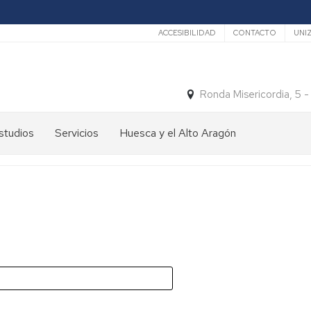
Secundario
ACCESIBILIDAD
CONTACTO
UNI
Ronda Misericordia, 5 
studios
Servicios
Huesca y el Alto Aragón
studios
El
e
tiempo
rado
Medios
studios
de
e
Transporte
ostgrado
Turismo
En
ormación
y
Huesca
ermanente
patrimonio
En