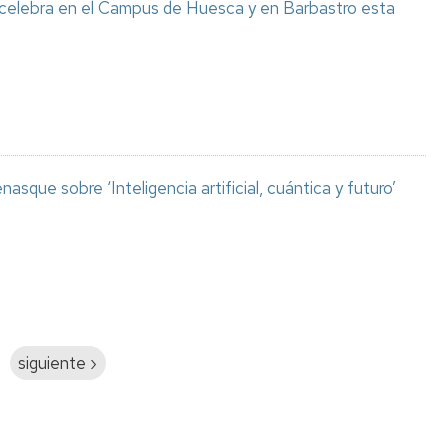
 celebra en el Campus de Huesca y en Barbastro esta
asque sobre ‘Inteligencia artificial, cuántica y futuro’
Siguiente
siguiente ›
página