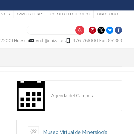
ZAR.ES
CAMPUS IBERUS
CORREO ELECTRÓNICO
DIRECTORIO
Buscar
- 22001 Huesca
vrch@unizar.es
976 761000 Ext: 851383
Agenda del Campus
AGO
Museo Virtual de Mineralogía
07