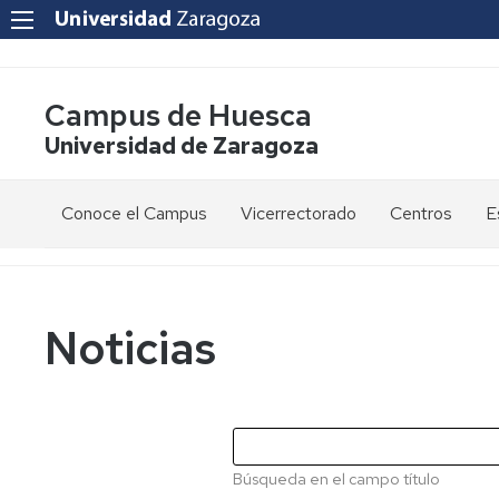
Campus de Huesca
Universidad de Zaragoza
Conoce el Campus
Vicerrectorado
Centros
E
Saludo
Vicerrectora
E
de
d
la
g
Estudios
Centro
Vicerrectora
en
de
Noticias
el
Lenguas
E
Órganos
Vicerrectorado
Modernas
d
de
p
Gobierno
Servicios
Cursos
Secretaría
de
del
F
Dónde
Español
Vicerrectorado
p
Calidad
Búsqueda en el campo título
estamos
como