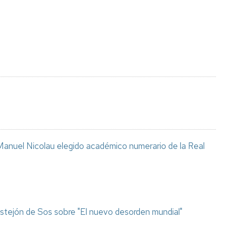
Espacios
el
naturales
Alto
Aragón
Cultura
Servicios
para
jóvenes
anuel Nicolau elegido académico numerario de la Real
stejón de Sos sobre "El nuevo desorden mundial"