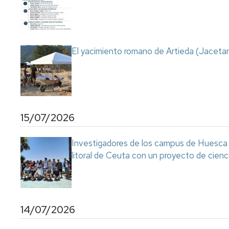
Servicio
de
Mantenimiento
Conserjería
El yacimiento romano de Artieda (Jacetan
y
correo
interno
Unizar
Otros
15/07/2026
servicios
en
el
Investigadores de los campus de Huesca y
Campus
litoral de Ceuta con un proyecto de cienc
14/07/2026