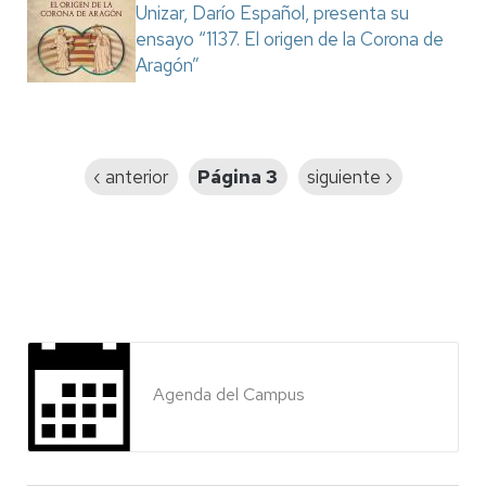
Unizar, Darío Español, presenta su
ensayo “1137. El origen de la Corona de
Aragón”
Paginación
Página
‹ anterior
Página 3
Siguiente
siguiente ›
anterior
página
Agenda del Campus