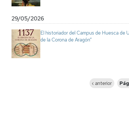
29/05/2026
El historiador del Campus de Huesca de Un
de la Corona de Aragón”
Paginación
Página
‹ anterior
Pág
anterior