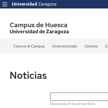
Campus de Huesca
Universidad de Zaragoza
Conoce el Campus
Vicerrectorado
Centros
E
Saludo
Vicerrectora
E
de
d
la
g
Estudios
Centro
Vicerrectora
en
de
Noticias
el
Lenguas
E
Órganos
Vicerrectorado
Modernas
d
de
p
Gobierno
Servicios
Cursos
Secretaría
de
del
F
Dónde
Español
Vicerrectorado
p
Calidad
Búsqueda en el campo título
estamos
como