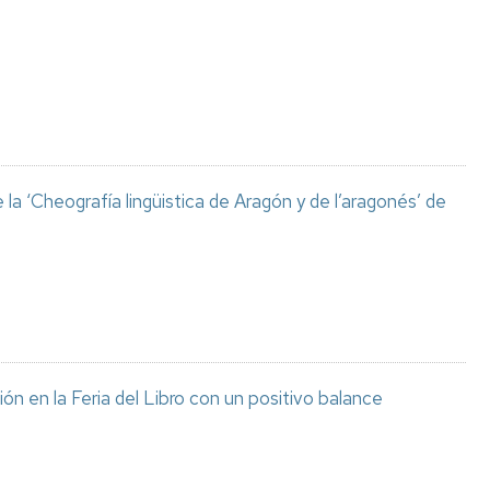
Espacios
el
naturales
Alto
Aragón
Cultura
Servicios
para
jóvenes
a ‘Cheografía lingüistica de Aragón y de l’aragonés’ de
ón en la Feria del Libro con un positivo balance