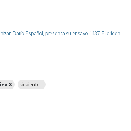
izar, Darío Español, presenta su ensayo “1137. El origen
ina 3
Siguiente
siguiente ›
página