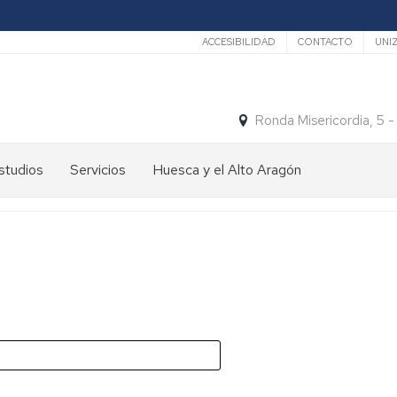
Secundario
ACCESIBILIDAD
CONTACTO
UNI
Ronda Misericordia, 5 
studios
Servicios
Huesca y el Alto Aragón
studios
El
e
tiempo
rado
Medios
studios
de
e
Transporte
ostgrado
Turismo
En
ormación
y
Huesca
ermanente
patrimonio
En