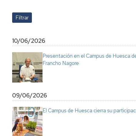
lengua
Servicio
Extranjera
Imágenes
de
Orientación
Universidad
y
Documentos
de
Empleo
de
la
referencia/Normativa
Experiencia
Internacionalización
10/06/2026
en
Get
el
to
Cultura,
Actividades
Presentación en el Campus de Huesca de l
Campus
know
Comunicación
Culturales
Francho Nagore
de
us
e
Huesca
Imagen
Comunicación
e
Actividades
imagen
e
09/06/2026
instalaciones
deportivas
El Campus de Huesca cierra su participaci
Informática
y
comunicaciones