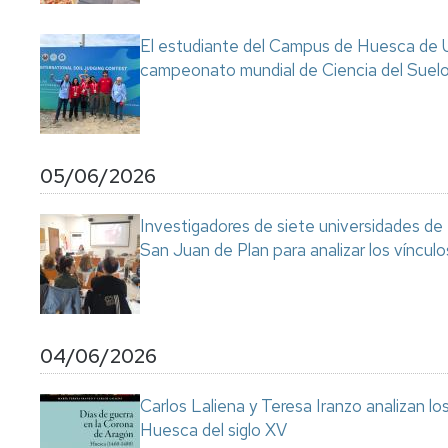
Servicio
de
El estudiante del Campus de Huesca de Un
Mantenimiento
campeonato mundial de Ciencia del Suel
Conserjería
y
correo
interno
Unizar
05/06/2026
Otros
Investigadores de siete universidades de
servicios
en
San Juan de Plan para analizar los vínculo
el
Campus
04/06/2026
Carlos Laliena y Teresa Iranzo analizan los
Huesca del siglo XV