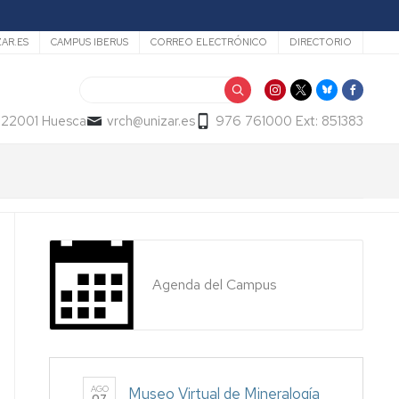
ZAR.ES
CAMPUS IBERUS
CORREO ELECTRÓNICO
DIRECTORIO
Buscar
- 22001 Huesca
vrch@unizar.es
976 761000 Ext: 851383
Agenda del Campus
AGO
Museo Virtual de Mineralogía
07