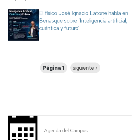
El físico José Ignacio Latorre habla en
Benasque sobre ‘Inteligencia artificial,
cuántica y futuro’
Paginación
Página 1
Siguiente
siguiente ›
página
Agenda del Campus