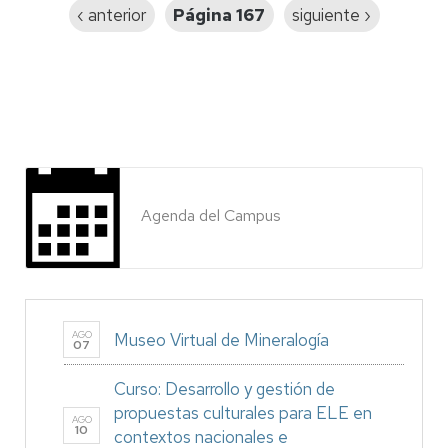
Página
‹ anterior
Página 167
Siguiente
siguiente ›
anterior
página
Agenda del Campus
AGO
Museo Virtual de Mineralogía
07
Curso: Desarrollo y gestión de
propuestas culturales para ELE en
AGO
10
contextos nacionales e