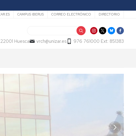
ZAR.ES
CAMPUS IBERUS
CORREO ELECTRÓNICO
DIRECTORIO
Buscar
- 22001 Huesca
vrch@unizar.es
976 761000 Ext: 851383