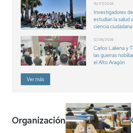
15/07/2026
Investigadores de
estudian la salud 
ciencia ciudadana
12/06/2026
Carlos Laliena y T
las guerras nobili
el Alto Aragón
Ver más
Organización