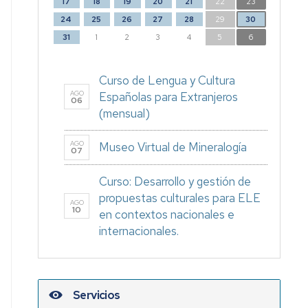
17
18
19
20
21
22
23
24
25
26
27
28
29
30
31
1
2
3
4
5
6
Curso de Lengua y Cultura
AGO
Españolas para Extranjeros
06
(mensual)
AGO
Museo Virtual de Mineralogía
07
Curso: Desarrollo y gestión de
propuestas culturales para ELE
AGO
10
en contextos nacionales e
internacionales.
Servicios