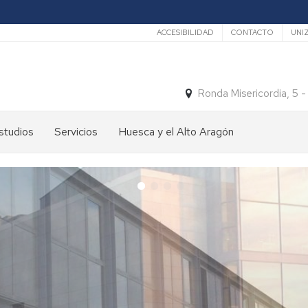
Secundario
ACCESIBILIDAD
CONTACTO
UNI
Ronda Misericordia, 5 
studios
Servicios
Huesca y el Alto Aragón
studios
El
e
tiempo
rado
Medios
studios
de
e
Transporte
ostgrado
Turismo
En
ormación
y
Huesca
ermanente
patrimonio
En