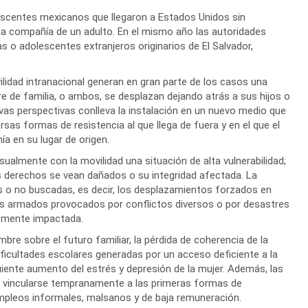
lescentes mexicanos que llegaron a Estados Unidos sin
la compañía de un adulto. En el mismo año las autoridades
s o adolescentes extranjeros originarios de El Salvador,
ilidad intranacional generan en gran parte de los casos una
adre de familia, o ambos, se desplazan dejando atrás a sus hijos o
evas perspectivas conlleva la instalación en un nuevo medio que
as formas de resistencia al que llega de fuera y en el que el
a en su lugar de origen.
almente con la movilidad una situación de alta vulnerabilidad;
us derechos se vean dañados o su integridad afectada. La
as o no buscadas, es decir, los desplazamientos forzados en
s armados provocados por conflictos diversos o por desastres
temente impactada.
bre sobre el futuro familiar, la pérdida de coherencia de la
 dificultades escolares generadas por un acceso deficiente a la
uiente aumento del estrés y depresión de la mujer. Además, las
 a vincularse tempranamente a las primeras formas de
mpleos informales, malsanos y de baja remuneración.