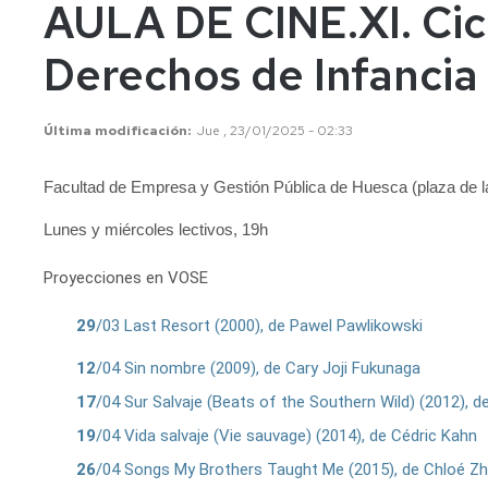
Vicerrectora
en
de
AULA DE CINE.XI. Cic
el
Lenguas
E
Órganos
Vicerrectorado
Modernas
d
Derechos de Infancia
de
p
Gobierno
Servicios
Cursos
Secretaría
de
del
F
Última modificación
Jue , 23/01/2025 - 02:33
Dónde
Español
Vicerrectorado
p
Calidad
estamos
como
lengua
Servicio
Facultad de Empresa y Gestión Pública de Huesca (plaza de la
Extranjera
Imágenes
de
Orientación
Lunes y miércoles lectivos, 19h
Universidad
y
Documentos
de
Empleo
de
Proyecciones en VOSE
la
referencia/Normativa
Experiencia
Internacionalización
29
/03 Last Resort (2000), de Pawel Pawlikowski
en
Get
el
to
Cultura,
Actividades
12
/04 Sin nombre (2009), de Cary Joji Fukunaga
Campus
know
Comunicación
Culturales
de
us
e
17
/04 Sur Salvaje (Beats of the Southern Wild) (2012), de
Huesca
Imagen
Comunicación
19
/04 Vida salvaje (Vie sauvage) (2014), de Cédric Kahn
e
Actividades
imagen
26
/04 Songs My Brothers Taught Me (2015), de Chloé Z