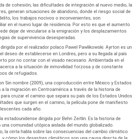
da de cohesión, las dificultades de integración al nuevo medio, la
dres, generan situaciones de abandono, donde el riesgo social de
delito, los trabajos nocivos o inconvenientes, son
liar en el nuevo lugar de residencia. Por esto es que el aumento
ede dejar de vincularse a la emigración y los desplazamientos
egias de supervivencia desesperadas.
a dirigida por el realizador polaco Pawel Pawlikowski. Ayrton es un
l deseo de establecerse en Londres, pero a su llegada al país
erto por no contar con el visado necesario. Ambientada en el
 acerca a la situación de inmovilidad forzosa y de constante
pos de refugiados.
con Sin nombre (2009), una coproducción entre México y Estados
a a la migración en Centroamérica a través de la historia de
para cruzar el camino que separa su país de los Estados Unidos
cultades que surgen en el camino, la película pone de manifiesto
dolescentes cada año.
la estadounidense dirigida por Behn Zeitlin. Es la historia de
n una comunidad utópica aislada del mundo globalizado.
, la cinta habla sobre las consecuencias del cambio climático
, y cómo los desastres climáticos son una causa directa de la