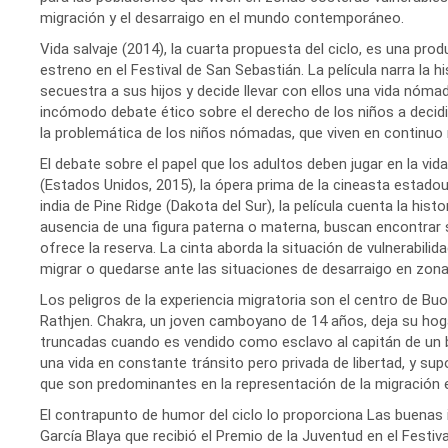
migración y el desarraigo en el mundo contemporáneo.
Vida salvaje (2014), la cuarta propuesta del ciclo, es una pro
estreno en el Festival de San Sebastián. La película narra la hi
secuestra a sus hijos y decide llevar con ellos una vida nóma
incómodo debate ético sobre el derecho de los niños a decidi
la problemática de los niños nómadas, que viven en continuo
El debate sobre el papel que los adultos deben jugar en la v
(Estados Unidos, 2015), la ópera prima de la cineasta estado
india de Pine Ridge (Dakota del Sur), la película cuenta la hi
ausencia de una figura paterna o materna, buscan encontrar 
ofrece la reserva. La cinta aborda la situación de vulnerabil
migrar o quedarse ante las situaciones de desarraigo en zona
Los peligros de la experiencia migratoria son el centro de Bu
Rathjen. Chakra, un joven camboyano de 14 años, deja su hog
truncadas cuando es vendido como esclavo al capitán de un b
una vida en constante tránsito pero privada de libertad, y supo
que son predominantes en la representación de la migración e
El contrapunto de humor del ciclo lo proporciona Las buenas 
García Blaya que recibió el Premio de la Juventud en el Festi