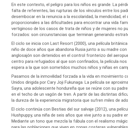
En este contexto, el peligro para los niños es grande. La pérdi
falta de referentes, las rupturas de los vínculos entre los pa
desembocar en la renuncia a la escolaridad, la mendicidad, el 
proporcionales a las dificultades para encontrar una vida fami
vertiginoso de los casos de trata de niños y de mujeres no pu
forzados: son circunstancias que terminan generando estrat
El ciclo se inicia con Last Resort (2000), una película británic
niño de doce años que abandona Rusia junto a su madre con e
anglosajón son detenidos en el control fronterizo del aeropu
centro para refugiados al que son confinados, la película nos
espera a la que son sometidos muchos niños y niñas en cam
Pasamos de la inmovilidad forzada a la vida en movimiento 
Unidos dirigida por Cary Joji Fukunaga. La película se aproxim
Sayra, una adolescente hondureña que se reúne con su padre 
en el techo de un vagón de tren. A partir de las distintas difi
la dureza de la experiencia migratoria que sufren miles de a
El ciclo continúa con Bestias del sur salvaje (2012), una pelícu
Hushpuppy, una niña de seis años que vive junto a su padre e
Mediante un tono que mezcla la fábula con el realismo mágico
para las poblaciones que viven en zonas costeras vulnerables