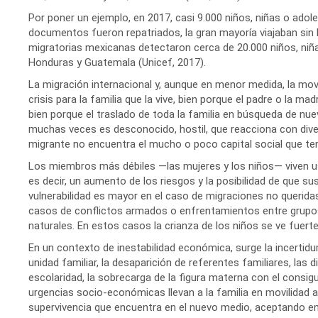
Por poner un ejemplo, en 2017, casi 9.000 niños, niñas o ado
documentos fueron repatriados, la gran mayoría viajaban sin 
migratorias mexicanas detectaron cerca de 20.000 niños, niña
Honduras y Guatemala (Unicef, 2017).
La migración internacional y, aunque en menor medida, la mov
crisis para la familia que la vive, bien porque el padre o la m
bien porque el traslado de toda la familia en búsqueda de nu
muchas veces es desconocido, hostil, que reacciona con divers
migrante no encuentra el mucho o poco capital social que tení
Los miembros más débiles —las mujeres y los niños— viven usu
es decir, un aumento de los riesgos y la posibilidad de que s
vulnerabilidad es mayor en el caso de migraciones no querid
casos de conflictos armados o enfrentamientos entre grupo
naturales. En estos casos la crianza de los niños se ve fuer
En un contexto de inestabilidad económica, surge la incertidum
unidad familiar, la desaparición de referentes familiares, las
escolaridad, la sobrecarga de la figura materna con el consig
urgencias socio-económicas llevan a la familia en movilidad
supervivencia que encuentra en el nuevo medio, aceptando e