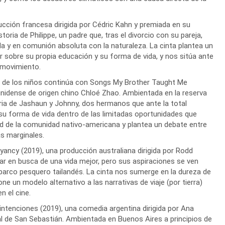
ducción francesa dirigida por Cédric Kahn y premiada en su
storia de Philippe, un padre que, tras el divorcio con su pareja,
da y en comunión absoluta con la naturaleza. La cinta plantea un
r sobre su propia educación y su forma de vida, y nos sitúa ante
 movimiento.
ida de los niños continúa con Songs My Brother Taught Me
unidense de origen chino Chloé Zhao. Ambientada en la reserva
storia de Jashaun y Johnny, dos hermanos que ante la total
su forma de vida dentro de las limitadas oportunidades que
idad de la comunidad nativo-americana y plantea un debate entre
s marginales.
oyancy (2019), una producción australiana dirigida por Rodd
ar en busca de una vida mejor, pero sus aspiraciones se ven
arco pesquero tailandés. La cinta nos sumerge en la dureza de
ne un modelo alternativo a las narrativas de viaje (por tierra)
n el cine.
intenciones (2019), una comedia argentina dirigida por Ana
val de San Sebastián. Ambientada en Buenos Aires a principios de