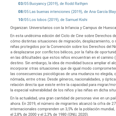
e
03
/05 Buoyancy (2019), de Rodd Rathjen
instalaciones
deportivas
08
/05 Las buenas intenciones (2019), de Ana García Bla
10
/05 Los lobos (2019), de Samuel Kishi
Informática
y
Organizan: Universitarios con la Infancia y Campus de Huesca
comunicaciones
En esta undécima edición del Ciclo de Cine sobre Derechos d
cómo distintas situaciones de migración, desplazamiento, o 
Servicio
niñas protegidos por la Convención sobre los Derechos del Niñ
de
Mantenimiento
a desplazarse por conflictos bélicos, por la falta de oportuni
en las dificultades que estos niños encuentran en el camino (
Conserjería
destino. Sin embargo, la idea de movilidad busca ampliar el alc
y
incorporar otras situaciones que de igual modo comprometen lo
correo
las consecuencias psicológicas de una mudanza no elegida, o l
interno
nómada, entre otras. Desde géneros, nacionalidades, y ópticas d
Unizar
relación directa que existe entre la capacidad para migrar/mov
la especial vulnerabilidad de los niños y las niñas en dicha situ
Otros
En la actualidad, una gran cantidad de personas vive en un pa
servicios
ahora. En 2019, el número de migrantes alcanzó la cifra de 2
en
internacionales comprenden un 3,5% de la población mundial
el
el 2,8% de 2000 y el 2,3% de 1980 (ONU, 2020).
Campus