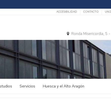
Secundario
ACCESIBILIDAD
CONTACTO
UNI
Ronda Misericordia, 5 
studios
Servicios
Huesca y el Alto Aragón
studios
El
e
tiempo
rado