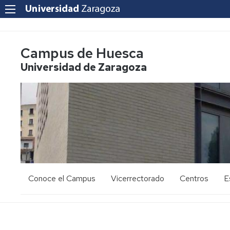
Campus de Huesca
Universidad de Zaragoza
Conoce el Campus
Vicerrectorado
Centros
E
Saludo
Vicerrectora
E
de
d
la
g
Estudios
Centro