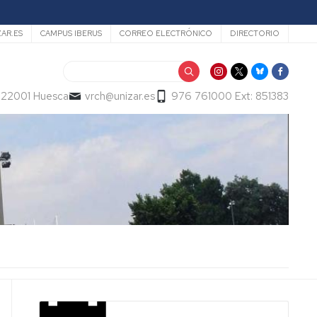
ZAR.ES
CAMPUS IBERUS
CORREO ELECTRÓNICO
DIRECTORIO
Buscar
- 22001 Huesca
vrch@unizar.es
976 761000 Ext: 851383