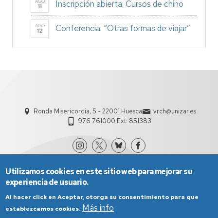
AGO
Inscripción abierta: Cursos de chino
11
AGO
Conferencia: “Otras formas de viajar”
12
Ronda Misericordia, 5 - 22001 Huesca
vrch@unizar.es
976 761000 Ext: 851383
Utilizamos cookies en este sitio web para mejorar su
experiencia de usuario.
Al hacer click en Aceptar, otorga su consentimiento para que
Más info
establezcamos cookies.