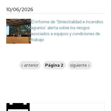
10/06/2026
El informe de ‘Siniestralidad e incendios
agrarios’ alerta sobre los riesgos
asociados a equipos y condiciones de
trabajo
Paginación
Página
‹ anterior
Página 2
Siguiente
siguiente ›
anterior
página