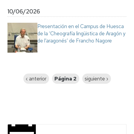
10/06/2026
Presentación en el Campus de Huesca
de la ‘Cheografía lingüistica de Aragón y
de l’aragonés’ de Francho Nagore
Paginación
Página
‹ anterior
Página 2
Siguiente
siguiente ›
anterior
página