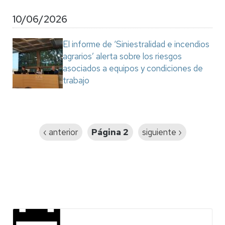
10/06/2026
El informe de ‘Siniestralidad e incendios
agrarios’ alerta sobre los riesgos
asociados a equipos y condiciones de
trabajo
Paginación
Página
‹ anterior
Página 2
Siguiente
siguiente ›
anterior
página