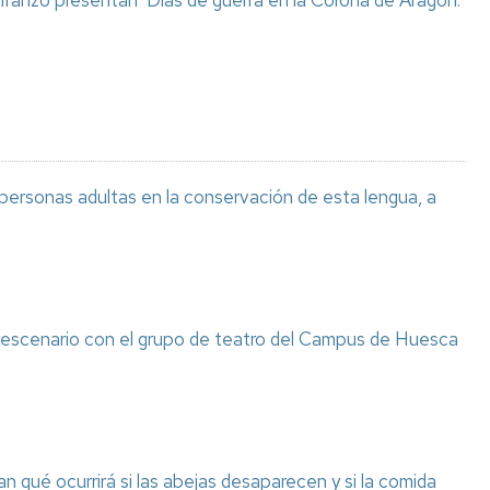
 Iranzo presentan ‘Días de guerra en la Corona de Aragón.
 personas adultas en la conservación de esta lengua, a
l escenario con el grupo de teatro del Campus de Huesca
n qué ocurrirá si las abejas desaparecen y si la comida