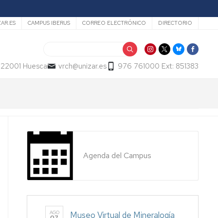
ZAR.ES
CAMPUS IBERUS
CORREO ELECTRÓNICO
DIRECTORIO
Buscar
- 22001 Huesca
vrch@unizar.es
976 761000 Ext: 851383
Agenda del Campus
AGO
Museo Virtual de Mineralogía
07