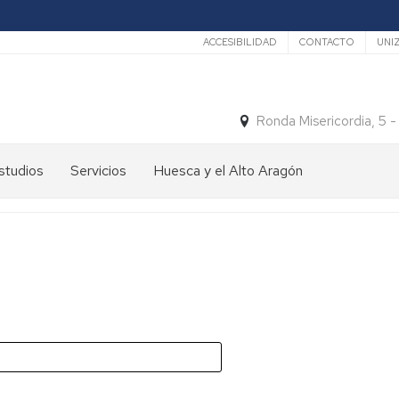
Secundario
ACCESIBILIDAD
CONTACTO
UNI
Ronda Misericordia, 5 
studios
Servicios
Huesca y el Alto Aragón
studios
El
e
tiempo
rado
Medios
studios
de
e
Transporte
ostgrado
Turismo
En
ormación
y
Huesca
ermanente
patrimonio
En