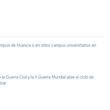
Espacios
el
naturales
Alto
Aragón
Cultura
Servicios
para
jóvenes
ampus de Huesca o en otros campus universitarios en
a Guerra Civil y la II Guerra Mundial abre el ciclo de
izar