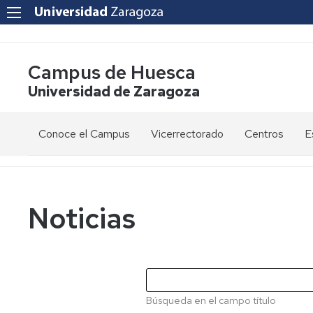
Campus de Huesca
Universidad de Zaragoza
Conoce el Campus
Vicerrectorado
Centros
E
Saludo
Vicerrectora
E
de
d
la
g
Estudios
Centro
Vicerrectora
en
de
Noticias
el
Lenguas
E
Órganos
Vicerrectorado
Modernas
d
de
p
Gobierno
Servicios
Cursos
Secretaría
de
del
F
Dónde
Español
Vicerrectorado
p
Calidad
Búsqueda en el campo título
estamos
como