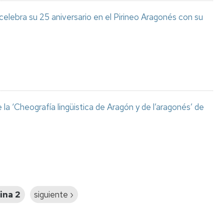
celebra su 25 aniversario en el Pirineo Aragonés con su
a ‘Cheografía lingüistica de Aragón y de l’aragonés’ de
ina 2
Siguiente
siguiente ›
página