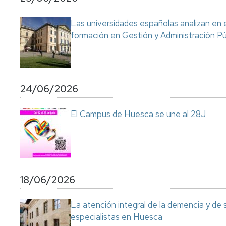
Servicio
de
Las universidades españolas analizan en 
Mantenimiento
formación en Gestión y Administración Pú
Conserjería
y
correo
interno
Unizar
24/06/2026
Otros
El Campus de Huesca se une al 28J
servicios
en
el
Campus
18/06/2026
La atención integral de la demencia y de
especialistas en Huesca