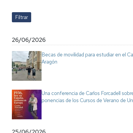
lengua
Servicio
Extranjera
Imágenes
de
Orientación
Universidad
y
Documentos
de
Empleo
de
la
referencia/Normativa
Experiencia
Internacionalización
26/06/2026
en
Get
el
to
Cultura,
Actividades
Becas de movilidad para estudiar en el C
Campus
know
Comunicación
Culturales
Aragón
de
us
e
Huesca
Imagen
Comunicación
e
Actividades
imagen
e
instalaciones
Una conferencia de Carlos Forcadell sobre l
deportivas
ponencias de los Cursos de Verano de Un
Informática
y
comunicaciones
25/06/2026